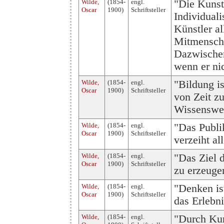
Wilde,
(1854-
engl.
"Die Kunst 
Oscar
1900)
Schriftsteller
Individual
Künstler a
Mitmensche
Dazwischen
wenn er nic
Wilde,
(1854-
engl.
"Bildung i
Oscar
1900)
Schriftsteller
von Zeit zu
Wissenswer
Wilde,
(1854-
engl.
"Das Publi
Oscar
1900)
Schriftsteller
verzeiht al
Wilde,
(1854-
engl.
"Das Ziel 
Oscar
1900)
Schriftsteller
zu erzeuge
Wilde,
(1854-
engl.
"Denken is
Oscar
1900)
Schriftsteller
das Erlebni
Wilde,
(1854-
engl.
"Durch Kun