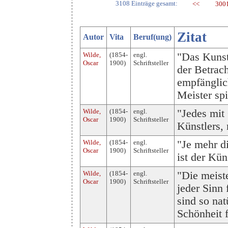
3108 Einträge gesamt:
<<
300
Zitat
Autor
Vita
Beruf(ung)
Wilde,
(1854-
engl.
"Das Kunst
Oscar
1900)
Schriftsteller
der Betrac
empfänglich
Meister spi
Wilde,
(1854-
engl.
"Jedes mit 
Oscar
1900)
Schriftsteller
Künstlers, 
Wilde,
(1854-
engl.
"Je mehr d
Oscar
1900)
Schriftsteller
ist der Kün
Wilde,
(1854-
engl.
"Die meist
Oscar
1900)
Schriftsteller
jeder Sinn 
sind so nat
Schönheit f