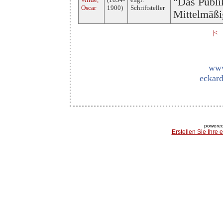
"Das Publi
Oscar
1900)
Schriftsteller
Mittelmäßi
|<
www
eckard
powered
Erstellen Sie Ihre