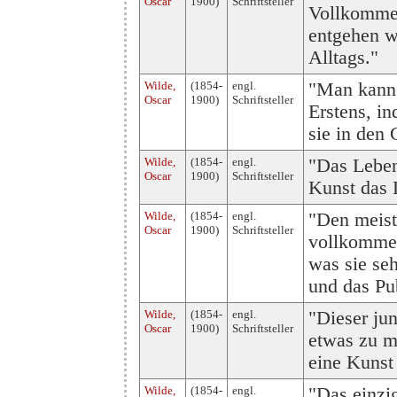
Oscar
1900)
Schriftsteller
Vollkommen
entgehen w
Alltags."
Wilde,
(1854-
engl.
"Man kann 
Oscar
1900)
Schriftsteller
Erstens, i
sie in den 
Wilde,
(1854-
engl.
"Das Leben
Oscar
1900)
Schriftsteller
Kunst das 
Wilde,
(1854-
engl.
"Den meist
Oscar
1900)
Schriftsteller
vollkommen
was sie se
und das Pu
Wilde,
(1854-
engl.
"Dieser jun
Oscar
1900)
Schriftsteller
etwas zu m
eine Kunst 
Wilde,
(1854-
engl.
"Das einzig