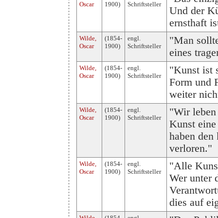
Oscar
1900)
Schriftsteller
Und der Kün
ernsthaft is
Wilde,
(1854-
engl.
"Man sollt
Oscar
1900)
Schriftsteller
eines trage
Wilde,
(1854-
engl.
"Kunst ist 
Oscar
1900)
Schriftsteller
Form und F
weiter nich
Wilde,
(1854-
engl.
"Wir leben
Oscar
1900)
Schriftsteller
Kunst eine
haben den k
verloren."
Wilde,
(1854-
engl.
"Alle Kuns
Oscar
1900)
Schriftsteller
Wer unter d
Verantwort
dies auf e
Wilde,
(1854-
engl.