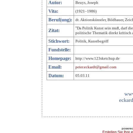
Autor:
Beuys, Joseph
Vita:
(1921–1986)
Beruf(ung):
dt. Aktionskünstler, Bildhauer, Zei
"Da Politik Kunst sein muß, darf die
Zitat:
politische Thematik direkt kritisch
Stichwort:
Politik, Kunstbegriff
Fundstelle:
Homepage:
http://www.123sketchup.de
Email:
peter.eckardt@gmail.com
Datum:
05.03.11
www
eckard
powered
Erstellen Sie Ihre