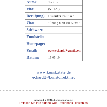
Autor:
Tacitus
Vita:
(58-120)
Beruf(ung):
Historiker, Politiker
Zitat:
"Übung führt zur Kunst."
Stichwort:
Fundstelle:
Homepage:
Email:
peter.eckardt@gmail.com
Datum:
13.03.10
www.kunstzitate.de
eckardt@kunstdirekt.net
powered in 0.01s by baseportal.de
Erstellen Sie Ihre eigene Web-Datenbank - kostenlos!