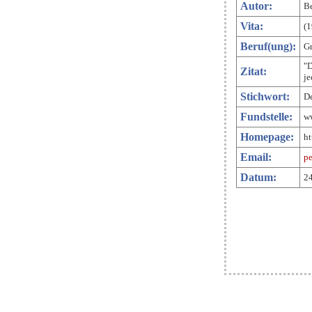
Autor:
Be
Vita:
(1
Beruf(ung):
Gr
"D
Zitat:
je
Stichwort:
D
Fundstelle:
ww
Homepage:
ht
Email:
pe
Datum:
24