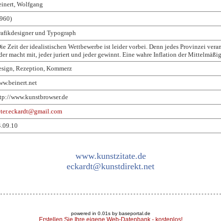
inert, Wolfgang
960)
afikdesigner und Typograph
ie Zeit der idealistischen Wettbewerbe ist leider vorbei. Denn jedes Provinzei veran
der macht mit, jeder juriert und jeder gewinnt. Eine wahre Inflation der Mittelmäßig
esign, Rezeption, Kommerz
w.beinert.net
tp://www.kunstbrowser.de
ter.eckardt@gmail.com
.09.10
www.kunstzitate.de
eckardt@kunstdirekt.net
powered in 0.01s by baseportal.de
Erstellen Sie Ihre eigene Web-Datenbank - kostenlos!