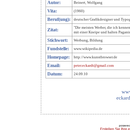
Autor:
Beinert, Wolfgang
Vita:
(1960)
Beruf(ung):
deutscher Grafikdesigner und Typog
"Die meisten Werber, die ich kenne
Zitat:
mit einer Kneipe und halten Paganin
Stichwort:
Werbung, Bildung
Fundstelle:
www.wikipedia.de
Homepage:
http://www.kunstbrowser.de
Email:
peter.eckardt@gmail.com
Datum:
24.09.10
www
eckard
powered
Erstellen Sie Ihre