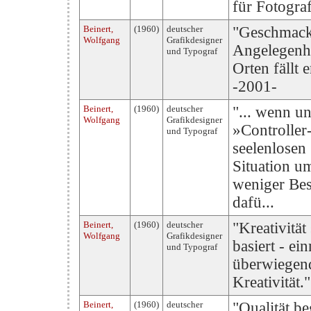
für Fotogra
Beinert,
(1960)
deutscher
"Geschmack 
Wolfgang
Grafikdesigner
Angelegenh
und Typograf
Orten fällt 
-2001-
Beinert,
(1960)
deutscher
"... wenn u
Wolfgang
Grafikdesigner
»Controller-
und Typograf
seelenlosen 
Situation u
weniger Bes
dafü...
Beinert,
(1960)
deutscher
"Kreativität
Wolfgang
Grafikdesigner
basiert - e
und Typograf
überwiegend
Kreativität.
Beinert,
(1960)
deutscher
"Qualität b