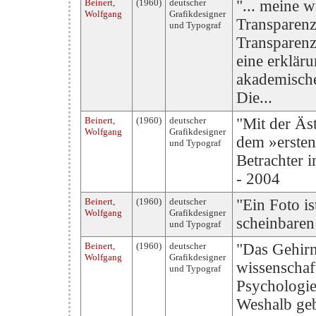
Beinert,
(1960)
deutscher
"... meine 
Wolfgang
Grafikdesigner
Transparenz
und Typograf
Transparenz 
eine erklär
akademische
Die...
Beinert,
(1960)
deutscher
"Mit der Äst
Wolfgang
Grafikdesigner
dem »ersten 
und Typograf
Betrachter 
- 2004
Beinert,
(1960)
deutscher
"Ein Foto is
Wolfgang
Grafikdesigner
scheinbaren
und Typograf
Beinert,
(1960)
deutscher
"Das Gehirn 
Wolfgang
Grafikdesigner
wissenschaft
und Typograf
Psychologie
Weshalb ge