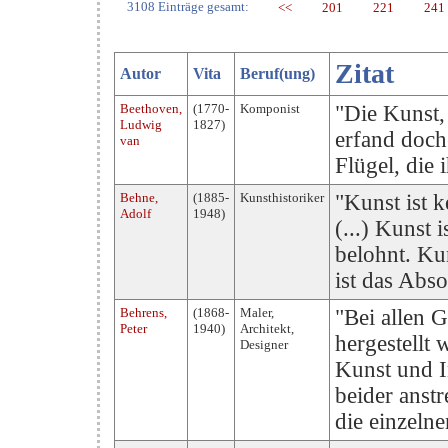
3108 Einträge gesamt:
<<
201
221
241
Zitat
Autor
Vita
Beruf(ung)
Beethoven,
(1770-
Komponist
"Die Kunst, 
Ludwig
1827)
erfand doch
van
Flügel, die
Behne,
(1885-
Kunsthistoriker
"Kunst ist 
Adolf
1948)
(...) Kunst 
belohnt. Kun
ist das Abso
Behrens,
(1868-
Maler,
"Bei allen 
Peter
1940)
Architekt,
hergestellt
Designer
Kunst und I
beider anstr
die einzeln