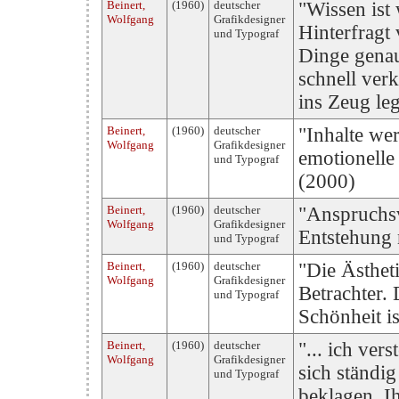
Beinert,
(1960)
deutscher
"Wissen ist 
Wolfgang
Grafikdesigner
Hinterfragt 
und Typograf
Dinge genau
schnell verk
ins Zeug le
Beinert,
(1960)
deutscher
"Inhalte we
Wolfgang
Grafikdesigner
emotionelle 
und Typograf
(2000)
Beinert,
(1960)
deutscher
"Anspruchsvo
Wolfgang
Grafikdesigner
Entstehung 
und Typograf
Beinert,
(1960)
deutscher
"Die Ästhet
Wolfgang
Grafikdesigner
Betrachter.
und Typograf
Schönheit i
Beinert,
(1960)
deutscher
"... ich ver
Wolfgang
Grafikdesigner
sich ständi
und Typograf
beklagen. I