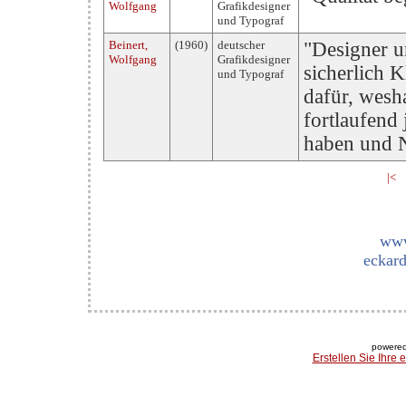
Wolfgang
Grafikdesigner
und Typograf
Beinert,
(1960)
deutscher
"Designer u
Wolfgang
Grafikdesigner
sicherlich K
und Typograf
dafür, wesha
fortlaufend 
haben und N
|<
www
eckard
powered
Erstellen Sie Ihre