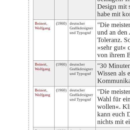
Design mit 
habe mit ko
Beinert,
(1960)
deutscher
"Die meiste
Wolfgang
Grafikdesigner
und an den
und Typograf
Toleranz. S
»sehr gut« q
von ihrem B
Beinert,
(1960)
deutscher
"30 Minuten
Wolfgang
Grafikdesigner
Wissen als 
und Typograf
Kommunikati
Beinert,
(1960)
deutscher
"Die meiste
Wolfgang
Grafikdesigner
Wahl für ei
und Typograf
wollen«. Kl
kann euch D
nichts mit e