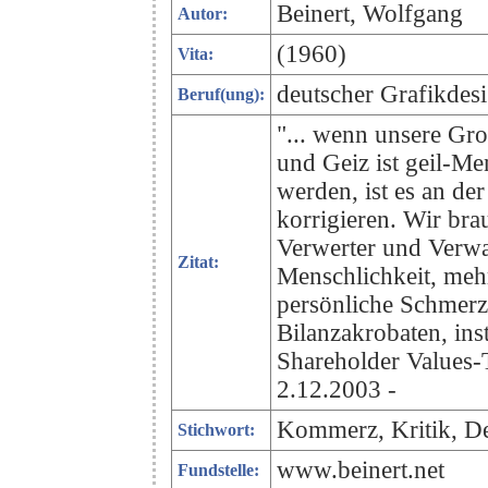
Beinert, Wolfgang
Autor:
(1960)
Vita:
deutscher Grafikdes
Beruf(ung):
"... wenn unsere Gr
und Geiz ist geil-Me
werden, ist es an de
korrigieren. Wir bra
Verwerter und Verwa
Zitat:
Menschlichkeit, meh
persönliche Schmerz
Bilanzakrobaten, ins
Shareholder Values-T
2.12.2003 -
Kommerz, Kritik, D
Stichwort:
www.beinert.net
Fundstelle: