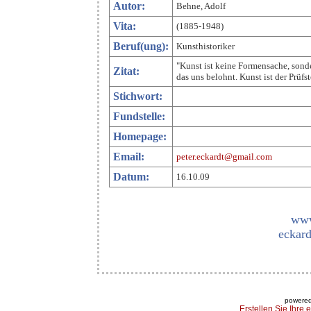
Autor:
Behne, Adolf
Vita:
(1885-1948)
Beruf(ung):
Kunsthistoriker
"Kunst ist keine Formensache, sonde
Zitat:
das uns belohnt. Kunst ist der Prüfst
Stichwort:
Fundstelle:
Homepage:
Email:
peter.eckardt@gmail.com
Datum:
16.10.09
www
eckard
powered
Erstellen Sie Ihre