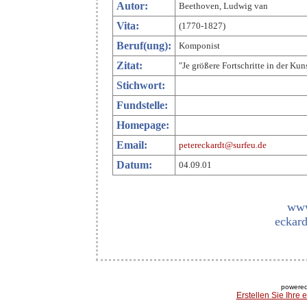
Autor:
Beethoven, Ludwig van
Vita:
(1770-1827)
Beruf(ung):
Komponist
Zitat:
"Je größere Fortschritte in der Ku
Stichwort:
Fundstelle:
Homepage:
Email:
petereckardt@surfeu.de
Datum:
04.09.01
www
eckard
powered
Erstellen Sie Ihre