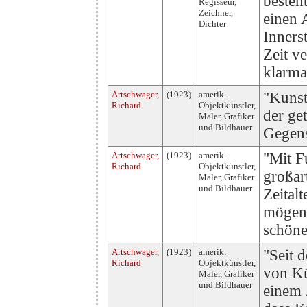
besteh
Regisseur,
Zeichner,
einen 
Dichter
Inners
Zeit ve
klarma
Artschwager,
(1923)
amerik.
"Kunst
Richard
Objektkünstler,
der ge
Maler, Grafiker
und Bildhauer
Gegens
Artschwager,
(1923)
amerik.
"Mit F
Richard
Objektkünstler,
großar
Maler, Grafiker
und Bildhauer
Zeitalt
mögen a
schöne
Artschwager,
(1923)
amerik.
"Seit 
Richard
Objektkünstler,
von Kü
Maler, Grafiker
und Bildhauer
einem 