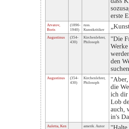
dass K
sozusa
erste E
Arvatov,
(1896-
russ.
„Kuns
Boris
1940)
Kunstkritiker
Augustinus
(354-
Kirchenlehrer,
"Die F
430)
Philosoph
Werke 
werden
den We
suchen
Augustinus
(354-
Kirchenlehrer,
"Aber,
430)
Philosoph
die We
ich di
Lob de
auch, 
in's Da
Auletta, Ken
amerik. Autor
"Halte