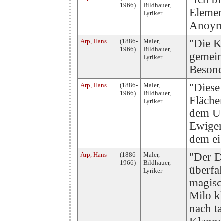
1966)
Bildhauer,
Elemen
Lyriker
Anoym
Arp, Hans
(1886-
Maler,
"Die K
1966)
Bildhauer,
gemein
Lyriker
Besond
Arp, Hans
(1886-
Maler,
"Diese
1966)
Bildhauer,
Fläche
Lyriker
dem U
Ewigen
dem ei
Arp, Hans
(1886-
Maler,
"Der D
1966)
Bildhauer,
überfa
Lyriker
magisc
Milo k
nach t