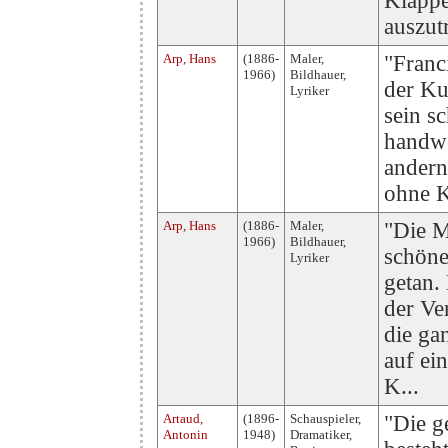
Klappe
auszutr
Arp, Hans
(1886-
Maler,
"Franc
1966)
Bildhauer,
der Ku
Lyriker
sein s
handwe
andern
ohne K
Arp, Hans
(1886-
Maler,
"Die M
1966)
Bildhauer,
schöne
Lyriker
getan.
der Ve
die ga
auf ei
K...
Artaud,
(1896-
Schauspieler,
"Die g
Antonin
1948)
Dramatiker,