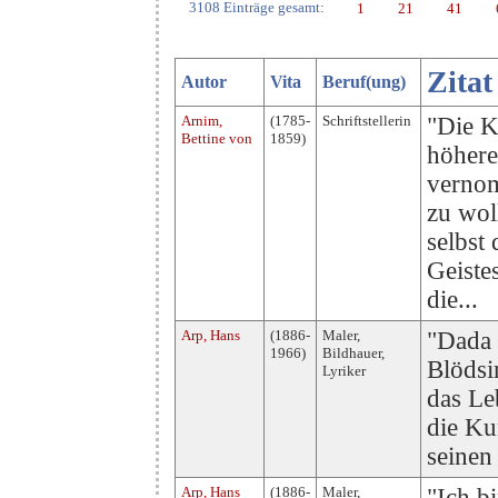
3108 Einträge gesamt:
1
21
41
Zitat
Autor
Vita
Beruf(ung)
Arnim,
(1785-
Schriftstellerin
"Die K
Bettine von
1859)
höhere
vernom
zu wol
selbst
Geiste
die...
Arp, Hans
(1886-
Maler,
"Dada 
1966)
Bildhauer,
Blödsi
Lyriker
das Le
die Ku
seinen
Arp, Hans
(1886-
Maler,
"Ich b