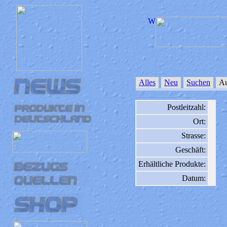
Alles
Neu
Suchen
Au
Postleitzahl:
Ort:
Strasse:
Geschäft:
Erhältliche Produkte:
Datum: