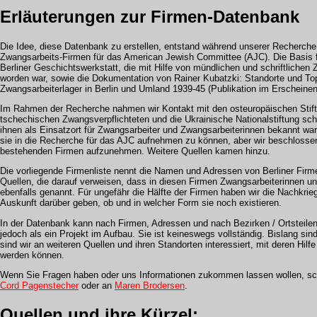
Erläuterungen zur Firmen-Datenbank
Die Idee, diese Datenbank zu erstellen, entstand während unserer Recherch
Zwangsarbeits-Firmen für das American Jewish Committee (AJC). Die Basis f
Berliner Geschichtswerkstatt, die mit Hilfe von mündlichen und schriftliche
worden war, sowie die Dokumentation von Rainer Kubatzki: Standorte und To
Zwangsarbeiterlager in Berlin und Umland 1939-45 (Publikation im Erscheine
Im Rahmen der Recherche nahmen wir Kontakt mit den osteuropäischen Stift
tschechischen Zwangsverpflichteten und die Ukrainische Nationalstiftung schi
ihnen als Einsatzort für Zwangsarbeiter und Zwangsarbeiterinnen bekannt wa
sie in die Recherche für das AJC aufnehmen zu können, aber wir beschlossen
bestehenden Firmen aufzunehmen. Weitere Quellen kamen hinzu.
Die vorliegende Firmenliste nennt die Namen und Adressen von Berliner Firme
Quellen, die darauf verweisen, dass in diesen Firmen Zwangsarbeiterinnen u
ebenfalls genannt. Für ungefähr die Hälfte der Firmen haben wir die Nachkrie
Auskunft darüber geben, ob und in welcher Form sie noch existieren.
In der Datenbank kann nach Firmen, Adressen und nach Bezirken / Ortsteile
jedoch als ein Projekt im Aufbau. Sie ist keineswegs vollständig. Bislang si
sind wir an weiteren Quellen und ihren Standorten interessiert, mit deren Hilf
werden können.
Wenn Sie Fragen haben oder uns Informationen zukommen lassen wollen, sc
Cord Pagenstecher
oder an
Maren Brodersen
.
Quellen und ihre Kürzel: