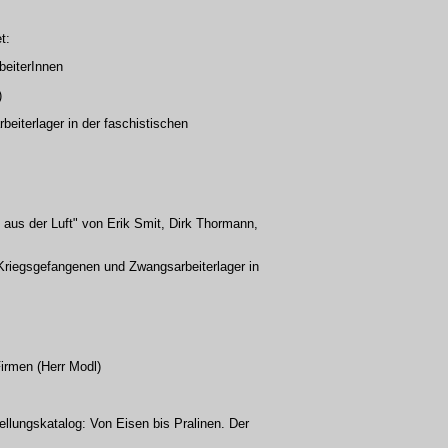
t:
beiterInnen
)
eiterlager in der faschistischen
aus der Luft" von Erik Smit, Dirk Thormann,
Kriegsgefangenen und Zwangsarbeiterlager in
Firmen (Herr Modl)
llungskatalog: Von Eisen bis Pralinen. Der