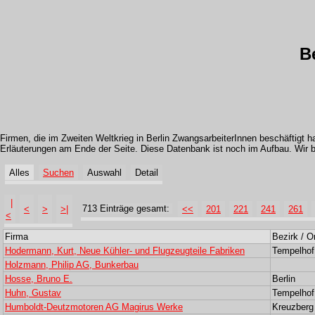
B
Firmen, die im Zweiten Weltkrieg in Berlin ZwangsarbeiterInnen beschäftigt h
Erläuterungen am Ende der Seite. Diese Datenbank ist noch im Aufbau. Wir
Alles
Suchen
Auswahl
Detail
|
713 Einträge gesamt:
<
>
>|
<<
201
221
241
261
<
Firma
Bezirk / Or
Hodermann, Kurt, Neue Kühler- und Flugzeugteile Fabriken
Tempelhof
Holzmann, Philip AG, Bunkerbau
Hosse, Bruno E.
Berlin
Huhn, Gustav
Tempelhof
Humboldt-Deutzmotoren AG Magirus Werke
Kreuzberg