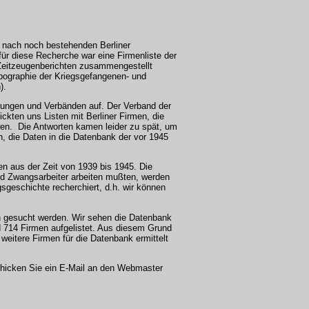
e nach noch bestehenden Berliner
ür diese Recherche war eine Firmenliste der
n Zeitzeugenberichten zusammengestellt
pographie der Kriegsgefangenen- und
n).
ungen und Verbänden auf. Der Verband der
ckten uns Listen mit Berliner Firmen, die
ren. Die Antworten kamen leider zu spät, um
, die Daten in die Datenbank der vor 1945
n aus der Zeit von 1939 bis 1945. Die
nd Zwangsarbeiter arbeiten mußten, werden
gsgeschichte recherchiert, d.h. wir können
n gesucht werden. Wir sehen die Datenbank
nd 714 Firmen aufgelistet. Aus diesem Grund
e weitere Firmen für die Datenbank ermittelt
hicken Sie ein E-Mail an den Webmaster