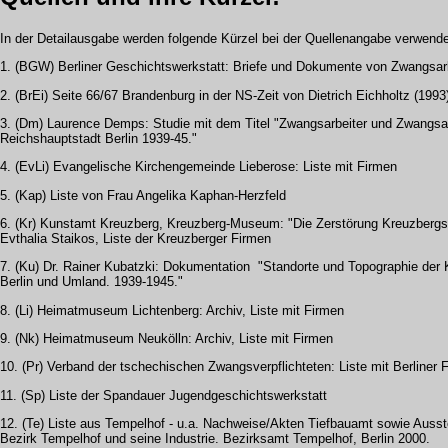
In der Detailausgabe werden folgende Kürzel bei der Quellenangabe verwende
1. (BGW) Berliner Geschichtswerkstatt: Briefe und Dokumente von Zwangsar
2. (BrEi) Seite 66/67 Brandenburg in der NS-Zeit von Dietrich Eichholtz (1993
3. (Dm) Laurence Demps: Studie mit dem Titel "Zwangsarbeiter und Zwangsarb
Reichshauptstadt Berlin 1939-45."
4. (EvLi) Evangelische Kirchengemeinde Lieberose: Liste mit Firmen
5. (Kap) Liste von Frau Angelika Kaphan-Herzfeld
6. (Kr) Kunstamt Kreuzberg, Kreuzberg-Museum: "Die Zerstörung Kreuzbergs 
Evthalia Staikos, Liste der Kreuzberger Firmen
7. (Ku) Dr. Rainer Kubatzki: Dokumentation "Standorte und Topographie der 
Berlin und Umland. 1939-1945."
8. (Li) Heimatmuseum Lichtenberg: Archiv, Liste mit Firmen
9. (Nk) Heimatmuseum Neukölln: Archiv, Liste mit Firmen
10. (Pr) Verband der tschechischen Zwangsverpflichteten: Liste mit Berliner 
11. (Sp) Liste der Spandauer Jugendgeschichtswerkstatt
12. (Te) Liste aus Tempelhof - u.a. Nachweise/Akten Tiefbauamt sowie Ausste
Bezirk Tempelhof und seine Industrie. Bezirksamt Tempelhof, Berlin 2000.