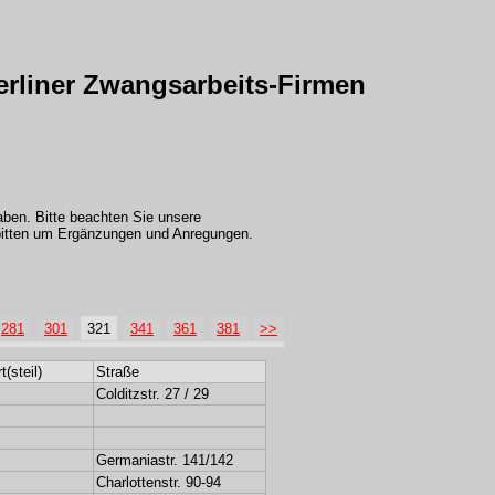
erliner Zwangsarbeits-Firmen
aben. Bitte beachten Sie unsere
 bitten um Ergänzungen und Anregungen.
281
301
321
341
361
381
>>
t(steil)
Straße
Colditzstr. 27 / 29
Germaniastr. 141/142
Charlottenstr. 90-94