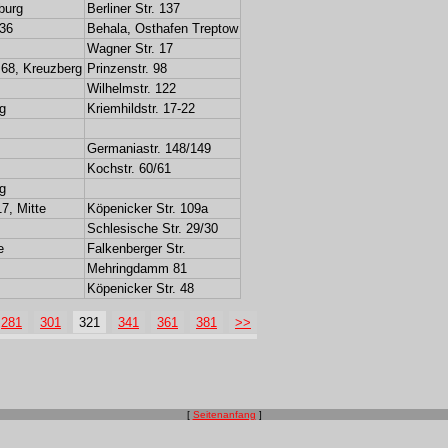
burg
Berliner Str. 137
 36
Behala, Osthafen Treptow
Wagner Str. 17
 68, Kreuzberg
Prinzenstr. 98
Wilhelmstr. 122
g
Kriemhildstr. 17-22
Germaniastr. 148/149
Kochstr. 60/61
g
7, Mitte
Köpenicker Str. 109a
Schlesische Str. 29/30
e
Falkenberger Str.
Mehringdamm 81
Köpenicker Str. 48
281
301
321
341
361
381
>>
[
Seitenanfang
]