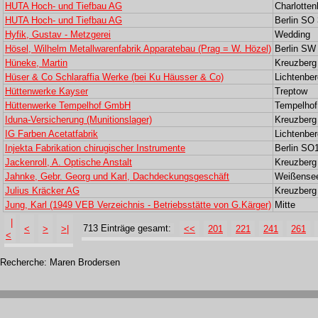
HUTA Hoch- und Tiefbau AG
Charlotten
HUTA Hoch- und Tiefbau AG
Berlin SO
Hyfik, Gustav - Metzgerei
Wedding
Hösel, Wilhelm Metallwarenfabrik Apparatebau (Prag = W. Hözel)
Berlin SW
Hüneke, Martin
Kreuzberg
Hüser & Co Schlaraffia Werke (bei Ku Häusser & Co)
Lichtenber
Hüttenwerke Kayser
Treptow
Hüttenwerke Tempelhof GmbH
Tempelhof
Iduna-Versicherung (Munitionslager)
Kreuzberg
IG Farben Acetatfabrik
Lichtenber
Injekta Fabrikation chirugischer Instrumente
Berlin SO1
Jackenroll, A. Optische Anstalt
Kreuzberg
Jahnke, Gebr. Georg und Karl, Dachdeckungsgeschäft
Weißense
Julius Kräcker AG
Kreuzberg
Jung, Karl (1949 VEB Verzeichnis - Betriebsstätte von G.Kärger)
Mitte
|
713 Einträge gesamt:
<
>
>|
<<
201
221
241
261
<
Recherche: Maren Brodersen