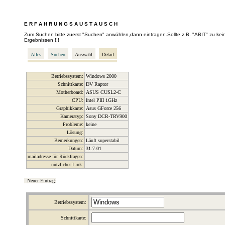
E R F A H R U N G S A U S T A U S C H
Zum Suchen bitte zuerst "Suchen" anwählen,dann eintragen.Sollte z.B. "ABIT" zu kei
Ergebnissen !!!
Alles
Suchen
Auswahl
Detail
Betriebssystem:
Windows 2000
Schnittkarte:
DV Raptor
Motherboard:
ASUS CUSL2-C
CPU:
Intel PIII 1GHz
Graphikkarte:
Asus GForce 256
Kameratyp:
Sony DCR-TRV900
Probleme:
keine
Lösung:
Bemerkungen:
Läuft superstabil
Datum:
31.7.01
mailadresse für Rückfragen:
nützlicher Link:
Neuer Eintrag:
Betriebssystem:
Schnittkarte: