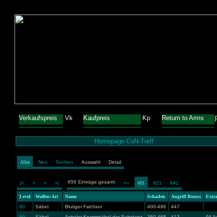
Verkaufspreis
Vk
Kaufpreis
Kp
Return to Arms
Homepage CoN-Treff
Alles
Neu
Suchen
Auswahl
Detail
656 Einträge gesamt:
|<
<
>
>|
<<
601
621
641
Level
Waffen-Art
Name
Schaden
Angriff Bonus
Extr
80
Säbel
Blutiger Falchion
400-496
447
80
Säbel
Astraler Krummsäbel der Substanz
360-468
413
94 A