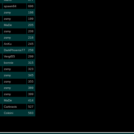
spawn84
696
zsmy
198
zsmy
199
MaDe
205
zsmy
208
zsmy
216
AnKu
245
DarkPhoenix77
258
Vergil55
299
bonnie
315
zsmy
323
zsmy
345
zsmy
355
zsmy
389
zsmy
399
MaDe
414
Carbraxis
527
Coleini
583