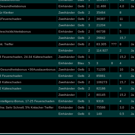
Gesundheitsbonus
Einhänder
Gelb
2
11.466
4,0
Ja
ür Kleriker
Zweihänder
Gelb
2
35464
8
1Feuerschaden
Zweihänder
Gelb
2
36387
11
Zweihänder
Gelb
3
21204
9
eschicklichkeitsbonus
Einhänder
Gelb
2
66738
5
Zweihänder
Gelb
2
26842
15,7
it. Treffer
Zweihänder
Gelb
2
83.305
???
8
Ja
Einhänder
2
114.927
2
Ja
4 Feuerschaden, 24-34 Kälteschaden
Zweihänder
Gelb
1
15,2
Ja
Einhänder
Blau
5
3
8
4
Gesundheitsbonus +36Ausdauerbonus
Zweihänder
Gelb
1
71235
10
Ja
8 Feuerschaden
Einhänder
Gelb
2
85881
8
Ja
3 Kälteschaden
Zweihänder
Gelb
2
106273
15,7
Ja
2 Kälteschaden
Zweihänder
Gelb
2
82186
9
Ja
Zweihänder
2
80145
15,2
Ja
Intelligenz-Bonus, 17-25 Feuerschaden
Einhänder
Gelb
1
9316
4
Ja
hw. Sehr Schnell; 5% Kritischer Treffer
Einhänder
Gelb
1
75586
3,0
Ja
Einhänder
Gelb
0
149
0,5
Ja