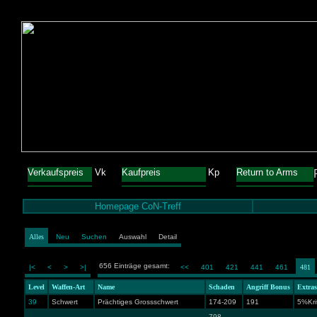
Verkaufspreis
Vk
Kaufpreis
Kp
Return to Arms
Homepage CoN-Treff
Alles
Neu
Suchen
Auswahl
Detail
656 Einträge gesamt:
|<
<
>
>|
<<
401
421
441
461
481
Level
Waffen-Art
Name
Schaden
Angriff Bonus
Extra
39
Schwert
Prächtiges Grossschwert
174-209
191
5%Krit
798-