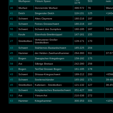
80
Wurfspeer
Yttrium Speer
503
nein
1176
35
Wurfaxt
Donnernde Wurfaxt
396-572
76
Warum
41
Dolch
Singender Dolch
119-131
125
+14Ge
41
Schwert
Altes Claymore
180-216
197
41
Schwert
Feines Grossschwert
180-216
197
55
Schwert
Schwert des Sumpfers
180-195
187
58-65
41
Keule
Ebenholz-Streitknüppel
147-161
155
Verkrusteter Großer
27
Streitkolben
128-171
170
Streitkolben
43
Schwert
Stählernes Bastardschwert
185-225
204
45
Hammer
der Helden Zweihandhammer
264-360
311
37-57
43
Bogen
Zwergischer Kriegsbogen
159-192
175
59
Axt
Silbrige Breitaxt
242-280
258
43
Bogen
Teir'Dal Grosser Bogen
161-195
178
43
Schwert
Shissar-Kriegsschwert
189-212
200
+65M
45
Schwert
Seelenschänder
165-182
171
39-48
45
Streitkolben
Kalteisen - Streitkolben
121-132
127
36-45
61
Schwert
Acrrylianisches Bastardschwert
351-427
389
63
Axt
Yttrium Axt
210-336
272
63
Hammer
Kriegshammer
300-353
331
+10% k