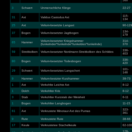
560
3
Schwert
Unmenschliche Klinge
22-27
115-
31
Axt
Validus Castodus Axt
134
25
Axt
Velium-besetzte Langaxt
90-12
134-
37
Bogen
Velium-besetzter Jagtbogen
179
Velium-besetzter Kriegshammer
314-
65
Hammer
(funkelnder^funkelnde^funkeldes^funkelnde)
370
336-
59
Streitkolben
Velium-besetzter Nordmann-Streitkolben des Schildes
403
336-
80
Bogen
Velium-besetzter Todesbogen
420
101-
29
Schwert
Velium-besetztes Langschert
146
9
Hammer
Velium-bestzter Kurzhammer
39-73
1
Axt
Verkohlte Leichte Axt
8-12
1
Dolch
Verkohlter Kris
8-12
3
Stab
Verkohlter Kurzstab der Weisheit
6-11
1
Bogen
Verkohlter Langbogen
11-15
323-
61
Axt
Verkrustete Minotaur-Axt des Pumas
361
9
Rute
Verkrustete Rute
38-66
17
Keule
Verkrustetee Stachelkeule
62-10
128-