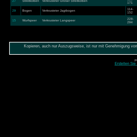
27
Streitkolben
Verkrusteter Großer Streitkolben
171
114-
29
Bogen
Verkrusteter Jagtbogen
152
228-
15
Wurfspeer
Verkrusteter Langspeer
294
Kopieren, auch nur Auszugsweise, ist nur mit Genehmigung vom 
p
Erstellen Sie