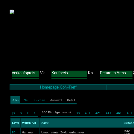
Verkaufspreis
Vk
Kaufpreis
Kp
Return to Arms
Homepage CoN-Treff
Alles
Neu
Suchen
Auswahl
Detail
656 Einträge gesamt:
|<
<
>
>|
<<
401
421
441
461
481
Level
Waffen-Art
Name
Schade
532-
80
Hammer
Umschatteter Zyklonenhammer