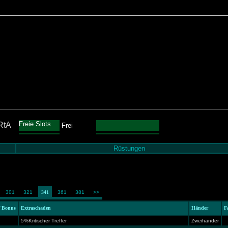
Freie Slots
RtA
Frei
Rüstungen
301
321
341
361
381
>>
f Bonus
Extraschaden
Händer
F
5%Kritischer Treffer
Zweihänder