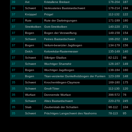
39
Axt
Kristallene Breitaxt
176-204
187
39
Schwert
Verkrustetes Baststardschwert
176-214
194
37
Knüppel
Prügel
112-132
122
37
Rute
Rute der Darbringungen
171-189
180
37
Streitkolben
Gott-Streitkolben
140-220
271
37
Bogen
Bogen der Verzweiflung
149-158
154
37
Schwert
Feines Bastardschwert
166-202
184
37
Bogen
Velium-besetzter Jagtbogen
134-179
156
37
Dolch
Kelorekdar-Rasiermesser
135-149
140
37
Schwert
Silbriger Gladius
82-121
98
37
Schwert
Wuchtiger Shamshir
126-167
149
37
Bogen
Wuchtiger Jagdbogen
138-184
160
37
Bogen
Titan-verzierter Dunkelholzbogen der Funken
123-169
148
35
Schwert
Knochenklingen-Claymore
169-180
175
35
Schwert
Gnoll-Töter
112-130
120
35
Wurfaxt
Donnernde Wurfaxt
396-572
76
35
Schwert
Altes Bastardschwert
220-270
245
35
Stab
Zauberstab der Schatten
98-112
104
35
Schwert
Prächtiges Langschwert des Nashorns
78-113
95