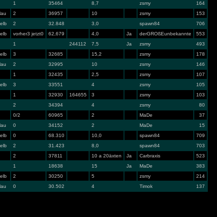
1
35464
8,7
zsmy
164
lau
2
36957
10
zsmy
153
elb
2
32.848
3,0
spawn84
706
elb
vorher3 jetzt0
62,679
4,0
Ja
derGROßEunbekannte
553
1
244112
7,5
Ja
zsmy
493
elb
3
32685
15,2
zsmy
178
lau
2
32995
10
zsmy
146
1
32435
2,5
zsmy
107
elb
3
33551
4
zsmy
105
1
32930
164655
3
zsmy
103
2
34394
4
zsmy
80
0/2
60965
2
MaDe
37
lau
0
34152
2
MaDe
15
elb
0
68.310
10,0
spawn84
709
elb
2
31.423
8,0
spawn84
703
2
37811
10 a 20äxten
Ja
Carbraxis
523
1
18638
15
Ja
MaDe
383
elb
2
30250
5
zsmy
214
lau
0
30.502
4
Timok
137