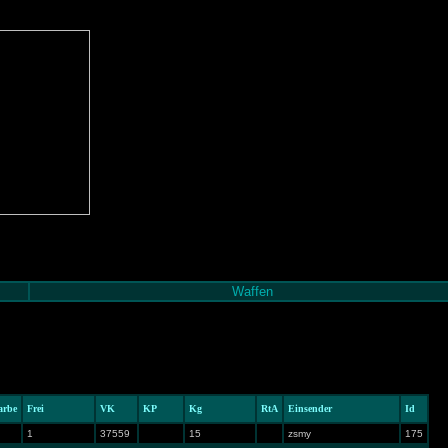
Waffen
arbe
Frei
VK
KP
Kg
RtA
Einsender
Id
1
37559
15
zsmy
175