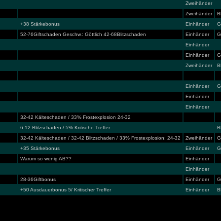
Zweihänder
Zweihänder
B
+38 Stärkebonus
Einhänder
G
52-76Giftschaden Geschw.: Göttlich 42-68Blitzschaden
Einhänder
G
Einhänder
Einhänder
G
Zweihänder
B
Einhänder
G
Einhänder
Einhänder
32-42 Kälteschaden / 33% Frostexplosion 24-32
6-12 Blitzschaden / 5% Kritische Treffer
B
32-42 Kälteschaden / 32-42 Blitzschaden / 33% Frostexplosion: 24-32
Zweihänder
G
+35 Stärkebonus
Einhänder
G
Warum so wenig AB??
Einhänder
Einhänder
28-36Giftbonus
Einhänder
G
+50 Ausdauerbonus 5/ Kritischer Treffer
Einhänder
B