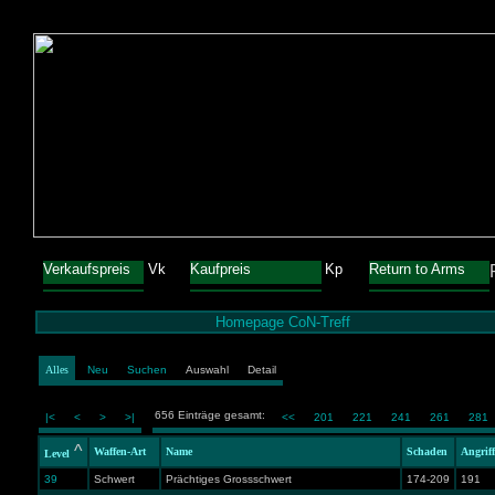
Verkaufspreis
Vk
Kaufpreis
Kp
Return to Arms
Homepage CoN-Treff
Alles
Neu
Suchen
Auswahl
Detail
656 Einträge gesamt:
|<
<
>
>|
<<
201
221
241
261
281
^
Waffen-Art
Name
Schaden
Angrif
Level
39
Schwert
Prächtiges Grossschwert
174-209
191