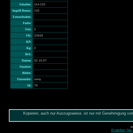
Schaden:
114-152
Angriff Bonus:
132
Extraschaden:
Farbe:
Frei:
2
VK:
23626
KP:
Kg:
2
RtA:
Datum:
02.10.07
Fundort:
Bilder:
Einsender:
zsmy
Id:
76
Kopieren, auch nur Auszugsweise, ist nur mit Genehmigung vom 
p
Erstellen Sie