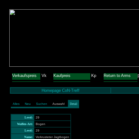
Verkaufspreis
Vk
Kaufpreis
Kp
Return to Arms
Homepage CoN-Treff
Alles
Neu
Suchen
Auswahl
Detail
Level:
29
Waffen-Art:
Bogen
Level:
29
Name:
Verkrusteter Jagtbogen