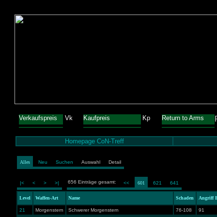
Verkaufspreis
Vk
Kaufpreis
Kp
Return to Arms
Homepage CoN-Treff
Alles
Neu
Suchen
Auswahl
Detail
656 Einträge gesamt:
|<
<
>
>|
<<
601
621
641
Level
Waffen-Art
Name
Schaden
Angriff
21
Morgenstern
Schwerer Morgenstern
76-108
91