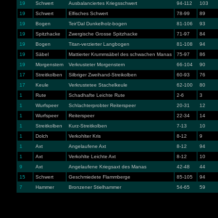
19
Schwert
Ausbalanciertes Kriegsschwert
94-112
103
19
Schwert
Elfisches Schwert
78-99
89
19
Bogen
Teir'Dal Dunkelholz-bogen
81-106
93
19
Spitzhacke
Zwergische Grosse Spitzhacke
71-97
84
19
Bogen
Titan-verzierter Langbogen
81-108
94
19
Säbel
Mattierter Krummsäbel des schwachen Manas
75-97
86
19
Morgenstern
Verkrusteter Morgenstern
66-104
90
17
Streitkolben
Silbriger Zweihand-Streikolben
60-93
76
17
Keule
Verkrustetee Stachelkeule
62-100
80
1
Rute
Schadhafte Leichte Rute
2-6
3
1
Wurfspeer
Schlachterprobter Reiterspeer
20-31
12
1
Wurfspeer
Reiterspeer
22-34
14
1
Streitkolben
Kurz-Streitkolben
7-13
10
1
Dolch
Verkohlter Kris
8-12
9
1
Axt
Angelaufene Axt
8-12
94
1
Axt
Verkohlte Leichte Axt
8-12
10
9
Axt
Angelaufene Kriegsaxt des Manas
42-48
44
15
Schwert
Geschmiedete Flammberge
85-105
94
7
Hammer
Bronzener Stielhammer
54-65
59