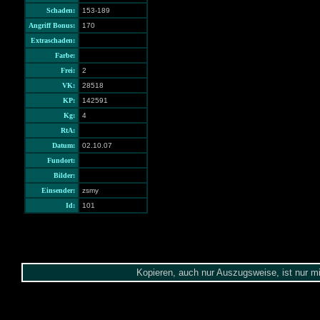
Schaden:
153-189
Angriff Bonus:
170
Extraschaden:
Farbe:
Frei:
2
VK:
28518
KP:
142591
Kg:
4
RtA:
Datum:
02.10.07
Fundort:
Bilder:
Einsender:
zsmy
Id:
101
Kopieren, auch nur Auszugsweise, ist nur m