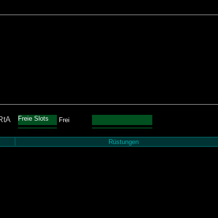
Freie Slots
RtA
Frei
Rüstungen