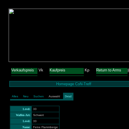
Verkaufspreis
Vk
Kaufpreis
Kp
Return to Arms
Homepage CoN-Treff
Alles
Neu
Suchen
Auswahl
Detail
Level:
33
Waffen-Art:
Schwert
Level:
33
Name:
Feine Flammberge