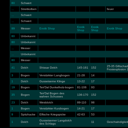
80
Schwert
...
Streitkolben
feuer
...
Schwert
...
Schwert
Erotik
Erotik
99
Messer
Erotik Shop
Erotik Shop
Shop
Shop
80
Unbekannt
80
Unbekannt
...
Messer
...
Unbekannt
80
Messer
25-35 Giftscha
41
Dolch
Shissar Dolch
145-161
152
Frostexplosion 
3
Bogen
Verstärkter Langbogen
21-28
14
1
Dolch
Gusseiserne Klinge
13-22
17
19
Bogen
Teir'Dal Dunkelholz-bogen
81-106
93
Teir'Dal Bogen des
35
Bogen
136-170
152
wahren Schusses
23
Dolch
Weiddolch
89-110
98
1
Bogen
Verstärkter Kurzbogen
14-21
17
9
Spitzhacke
Elfische Kriegspicke
42-63
53
Gusseiserner Langdolch
1
Dolch
11
Geschwindigkeit
des Schlags