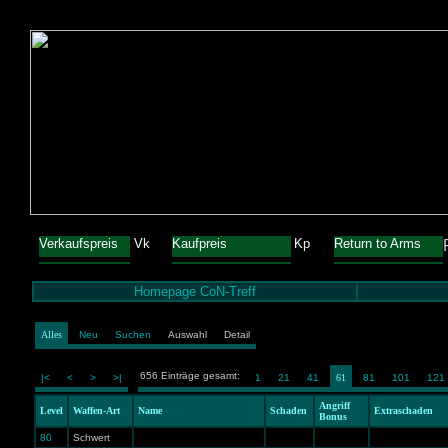
Verkaufspreis
Vk
Kaufpreis
Kp
Return to Arms
Homepage CoN-Treff
Alles
Neu
Suchen
Auswahl
Detail
656 Einträge gesamt:
|<
<
>
>|
1
21
41
61
81
101
121
Angriff
Level
Waffen-Art
Name
Schaden
Extraschaden
Bonus
80
Schwert