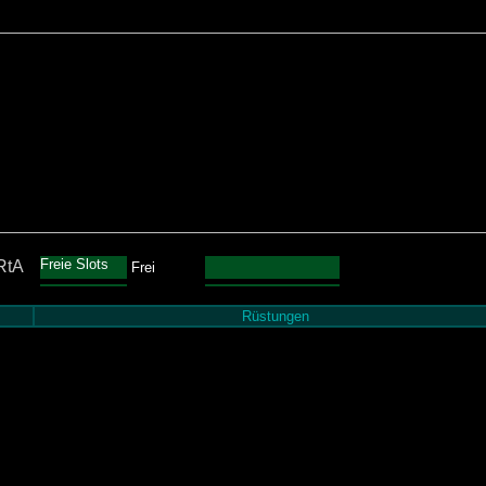
Freie Slots
RtA
Frei
Rüstungen