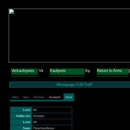
Verkaufspreis
Vk
Kaufpreis
Kp
Return to Arms
Homepage CoN-Treff
Alles
Neu
Suchen
Auswahl
Detail
Level:
80
Waffen-Art:
Schwert
Level:
80
Name:
Fleischzerfetzer