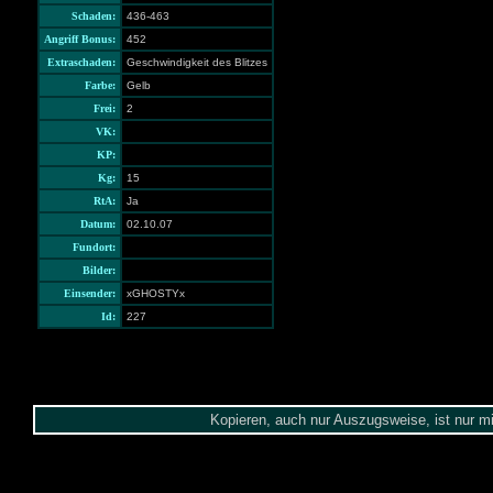
Schaden:
436-463
Angriff Bonus:
452
Extraschaden:
Geschwindigkeit des Blitzes
Farbe:
Gelb
Frei:
2
VK:
KP:
Kg:
15
RtA:
Ja
Datum:
02.10.07
Fundort:
Bilder:
Einsender:
xGHOSTYx
Id:
227
Kopieren, auch nur Auszugsweise, ist nur m