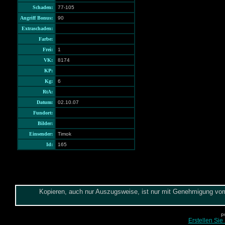
Schaden:
77-105
Angriff Bonus:
90
Extraschaden:
Farbe:
Frei:
1
VK:
8174
KP:
Kg:
6
RtA:
Datum:
02.10.07
Fundort:
Bilder:
Einsender:
Timok
Id:
165
Kopieren, auch nur Auszugsweise, ist nur mit Genehmigung vom 
p
Erstellen Sie