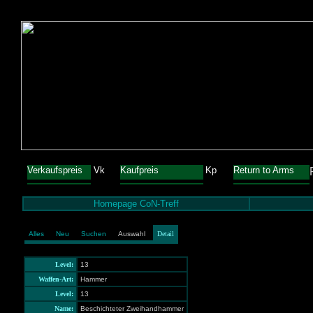
Verkaufspreis
Vk
Kaufpreis
Kp
Return to Arms
Homepage CoN-Treff
Alles
Neu
Suchen
Auswahl
Detail
Level:
13
Waffen-Art:
Hammer
Level:
13
Name:
Beschichteter Zweihandhammer