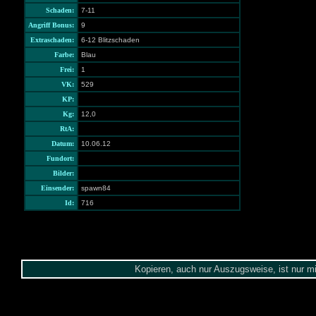
Schaden:
7-11
Angriff Bonus:
9
Extraschaden:
6-12 Blitzschaden
Farbe:
Blau
Frei:
1
VK:
529
KP:
Kg:
12,0
RtA:
Datum:
10.06.12
Fundort:
Bilder:
Einsender:
spawn84
Id:
716
Kopieren, auch nur Auszugsweise, ist nur m