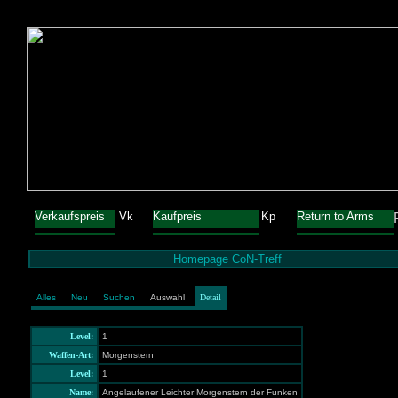
Verkaufspreis
Vk
Kaufpreis
Kp
Return to Arms
Homepage CoN-Treff
Alles
Neu
Suchen
Auswahl
Detail
Level:
1
Waffen-Art:
Morgenstern
Level:
1
Name:
Angelaufener Leichter Morgenstern der Funken