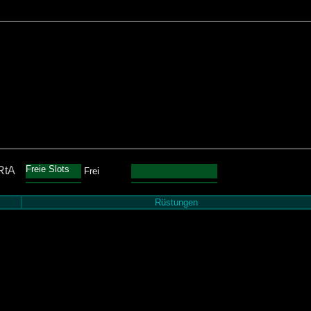
Freie Slots
RtA
Frei
Rüstungen