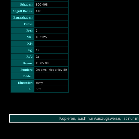
Schaden:
360-468
Angriff Bonus:
413
Extraschaden:
Farbe:
Frei:
2
VK:
107125
KP:
Kg:
4,0
RtA:
Ja
Datum:
13.05.08
Fundort:
Drooms , tieger lev 80
Bilder:
Einsender:
zsmy
Id:
563
Kopieren, auch nur Auszugsweise, ist nur m