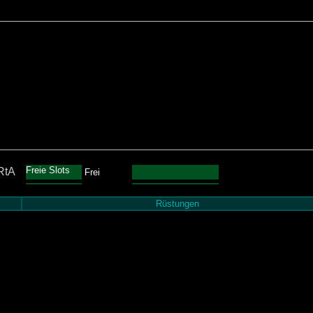
Freie Slots
RtA
Frei
Rüstungen