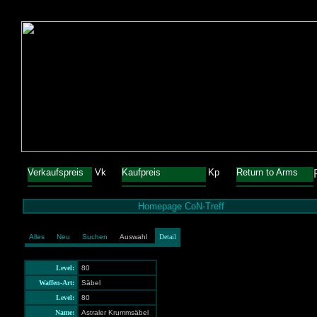
Verkaufspreis
Vk
Kaufpreis
Kp
Return to Arms
Homepage CoN-Treff
Alles
Neu
Suchen
Auswahl
Detail
Level:
80
Waffen-Art:
Säbel
Level:
80
Name:
Astraler Krummsäbel