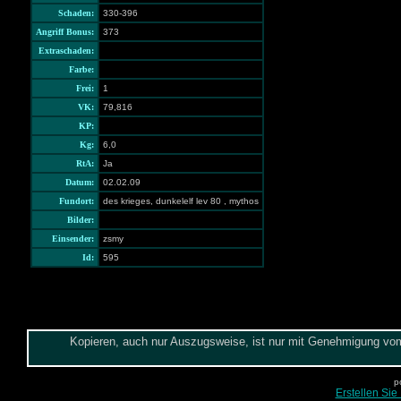
Schaden:
330-396
Angriff Bonus:
373
Extraschaden:
Farbe:
Frei:
1
VK:
79,816
KP:
Kg:
6,0
RtA:
Ja
Datum:
02.02.09
Fundort:
des krieges, dunkelelf lev 80 , mythos
Bilder:
Einsender:
zsmy
Id:
595
Kopieren, auch nur Auszugsweise, ist nur mit Genehmigung vom 
p
Erstellen Sie