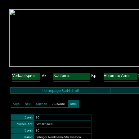
Verkaufspreis
Vk
Kaufpreis
Kp
Return to Arms
Homepage CoN-Treff
Alles
Neu
Suchen
Auswahl
Detail
Level:
80
Waffen-Art:
Streitkolben
Level:
80
Name:
Silbriger Nordmann-Streitkolben