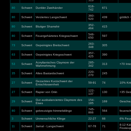
513
616-
80
Schwert
Dunkler Zweihänder
671
742
360-
80
Schwert
Verziertes Langschwert
439
göttlich
520
352-
80
Schwert
Blutiger Shamshir
415
464
546-
80
Schwert
Feuergehärtetes Kriegsschwert
597
650
263-
73
Schwert
Gepeinigtes Breitschwert
305
348
357-
63
Schwert
Gepeinigtes Kriegsschwert
390
425
Acrrylianisches Claymore der
285-
53
Schwert
313
+70 Inte
Wahrnehmung
342
220-
35
Schwert
Altes Bastardschwert
245
270
Gezacktes Kurzschwert der
27
Schwert
59-91
74
10% Krit
Entschlossenheit
122-
27
Schwert
Rapier von Oriin
130
+35 Ges
137
Gut ausbalanciertes Claymore des
154-
29
Schwert
169
Geschw.
Eises
185
745-
80
Schwert
gekreutzigte-himmelsklinge
564
feuersc
866
3
Schwert
Unmenschliche Klinge
22-27
66
6% Feue
8-12 Kä
11
Schwert
Jarnal - Langschwert
67-78
71
Frostexp