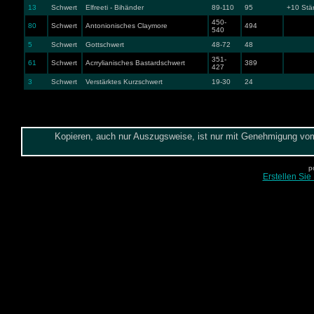
13
Schwert
Elfreeti - Bihänder
89-110
95
+10 Stä
450-
80
Schwert
Antonionisches Claymore
494
540
5
Schwert
Gottschwert
48-72
48
351-
61
Schwert
Acrrylianisches Bastardschwert
389
427
3
Schwert
Verstärktes Kurzschwert
19-30
24
Kopieren, auch nur Auszugsweise, ist nur mit Genehmigung vom 
p
Erstellen Sie