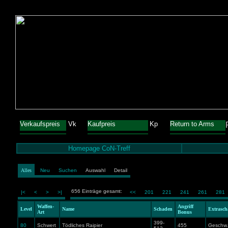
Verkaufspreis
Vk
Kaufpreis
Kp
Return to Arms
Homepage CoN-Treff
Alles
Neu
Suchen
Auswahl
Detail
656 Einträge gesamt:
|<
<
>
>|
<<
201
221
241
261
281
Waffen-
Angriff
Level
Name
Schaden
Extrasc
Art
Bonus
399-
80
Schwert
Tödliches Raipier
455
Geschw. 