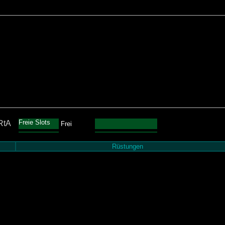
Freie Slots
RtA
Frei
Rüstungen