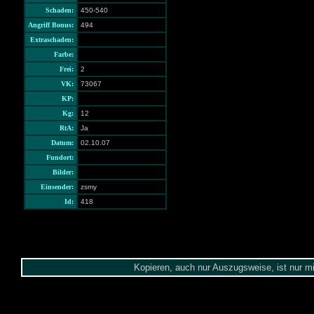
Schaden:
450-540
Angriff Bonus:
494
Extraschaden:
Farbe:
Frei:
2
VK:
73067
KP:
Kg:
12
RtA:
Ja
Datum:
02.10.07
Fundort:
Bilder:
Einsender:
zsmy
Id:
418
Kopieren, auch nur Auszugsweise, ist nur m