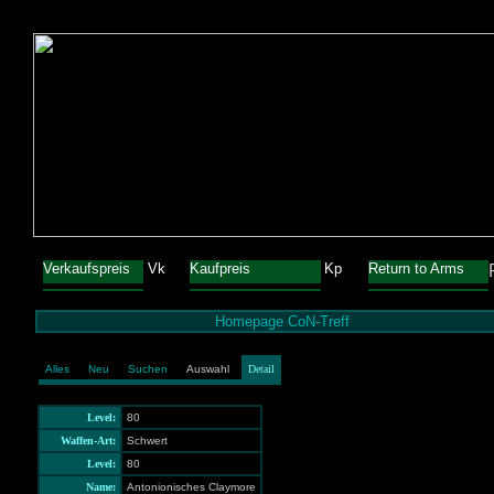
Verkaufspreis
Vk
Kaufpreis
Kp
Return to Arms
Homepage CoN-Treff
Alles
Neu
Suchen
Auswahl
Detail
Level:
80
Waffen-Art:
Schwert
Level:
80
Name:
Antonionisches Claymore