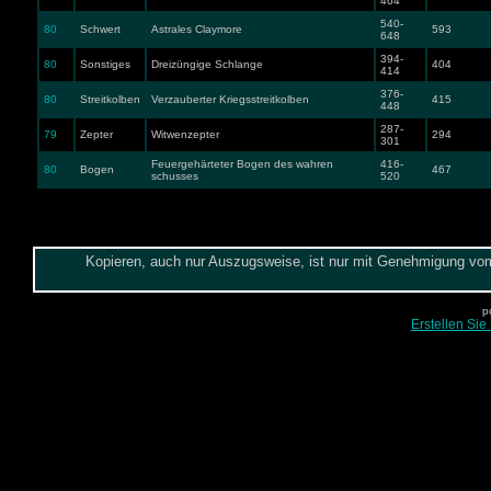
464
540-
80
Schwert
Astrales Claymore
593
648
394-
80
Sonstiges
Dreizüngige Schlange
404
414
376-
80
Streitkolben
Verzauberter Kriegsstreitkolben
415
448
287-
79
Zepter
Witwenzepter
294
301
Feuergehärteter Bogen des wahren
416-
80
Bogen
467
schusses
520
Kopieren, auch nur Auszugsweise, ist nur mit Genehmigung vom 
p
Erstellen Sie