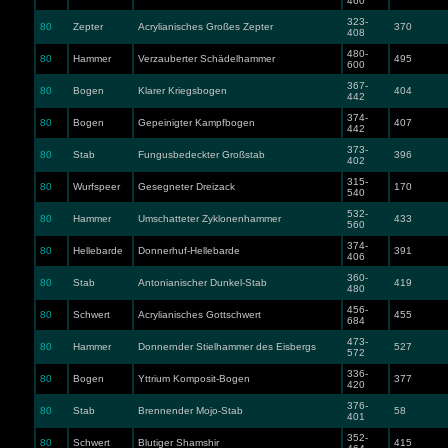
460
323-
80
Zepter
Acrylianisches Großes Zepter
370
408
480-
80
Hammer
Verzauberter Schädelhammer
495
600
367-
80
Bogen
Klarer Kriegsbogen
404
442
374-
80
Bogen
Gepeinigter Kampfbogen
407
442
373-
80
Stab
Fungusbedeckter Großstab
396
402
315-
80
Wurfspeer
Gesegneter Dreizack
170
540
532-
80
Hammer
Umschatteter Zyklonenhammer
433
560
374-
80
Hellebarde
Donnerhuf-Hellebarde
391
406
360-
80
Stab
Antonianischer Dunkel-Stab
419
480
456-
80
Schwert
Acrylianisches Gottschwert
455
684
473-
80
Hammer
Donnernder Stielhammer des Eisbergs
527
572
336-
80
Bogen
Yttrium Komposit-Bogen
377
420
376-
80
Stab
Brennender Mojo-Stab
58
401
352-
80
Schwert
Blutiger Shamshir
415