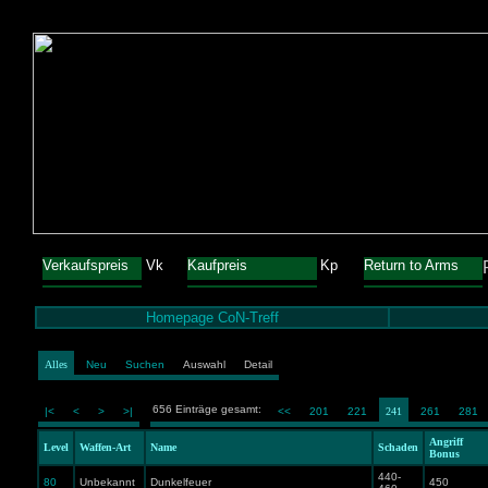
Verkaufspreis
Vk
Kaufpreis
Kp
Return to Arms
Homepage CoN-Treff
Alles
Neu
Suchen
Auswahl
Detail
656 Einträge gesamt:
|<
<
>
>|
<<
201
221
241
261
281
Angriff
Level
Waffen-Art
Name
Schaden
Bonus
440-
80
Unbekannt
Dunkelfeuer
450