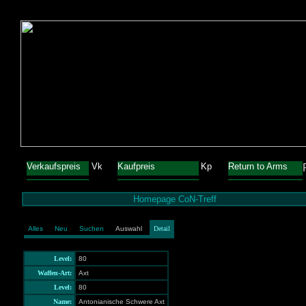
Verkaufspreis
Vk
Kaufpreis
Kp
Return to Arms
Homepage CoN-Treff
Alles
Neu
Suchen
Auswahl
Detail
Level:
80
Waffen-Art:
Axt
Level:
80
Name:
Antonianische Schwere Axt