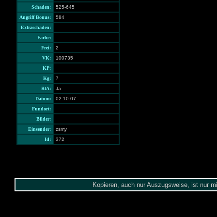
Schaden:
525-645
Angriff Bonus:
584
Extraschaden:
Farbe:
Frei:
2
VK:
100735
KP:
Kg:
7
RtA:
Ja
Datum:
02.10.07
Fundort:
Bilder:
Einsender:
zsmy
Id:
372
Kopieren, auch nur Auszugsweise, ist nur m