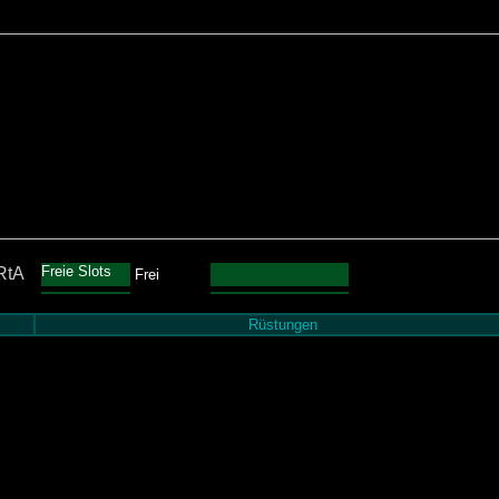
Freie Slots
RtA
Frei
Rüstungen