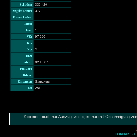
Schaden:
336-420
Angriff Bonus:
377
Extraschaden:
Farbe:
Frei:
1
VK:
97.206
KP:
Kg:
2
RtA:
Datum:
02.10.07
Fundort:
Bilder:
Einsender:
Sanraktus
Id:
251
Kopieren, auch nur Auszugsweise, ist nur mit Genehmigung vom 
p
Erstellen Sie