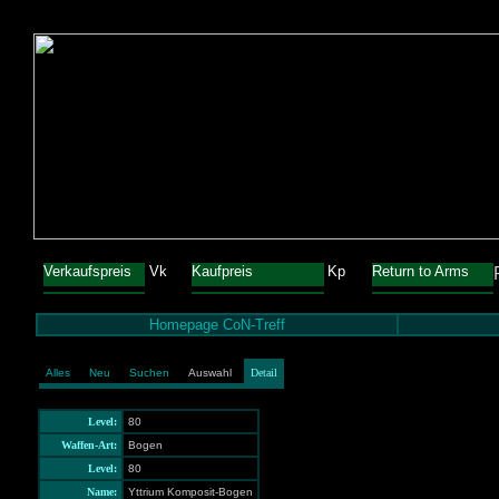
Verkaufspreis
Vk
Kaufpreis
Kp
Return to Arms
Homepage CoN-Treff
Alles
Neu
Suchen
Auswahl
Detail
Level:
80
Waffen-Art:
Bogen
Level:
80
Name:
Yttrium Komposit-Bogen