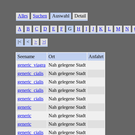
Alles
Suchen
Auswahl
Detail
A
B
C
D
E
F
G
H
I
J
K
L
M
N
|<
<
>
>|
Seename
Ort
Anfahrt
generic_viagra
Nah gelegene Stadt
generic_cialis
Nah gelegene Stadt
generic_cialis
Nah gelegene Stadt
generic_cialis
Nah gelegene Stadt
generic_cialis
Nah gelegene Stadt
generic
Nah gelegene Stadt
generic
Nah gelegene Stadt
generic
Nah gelegene Stadt
generic_cialis
Nah gelegene Stadt