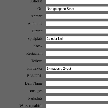
Adresse:
Ort:
Anfahrt:
Anfahrt 2:
Eintritt:
Spielplatz:
Kiosk:
Restaurant:
Toilette:
Flirtfaktor:
Bild-URL:
Dein Name:
sonstiges:
Parkplatz:
Wasserqualtität: