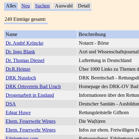
Alles
Neu
Suchen
Auswahl
Detail
249 Einträge gesamt:
Name
Beschreibung
Dr. André Kröncke
Notarzt - Börse
Dr. Ingo Blank
Arzt und Wissenschaftsjournali
Dr. Thomas Diessel
Luftrettung in Deutschland
Dr.R.Heinze
Über 1000 Links zu Themen de
DRK Nussloch
DRK Bereitschaft - Rettungsdie
DRK Ortsverein Bad Urach
Homepage des DRK-OV Bad Ur
Drogenarbeit in England
Informationen über den Rettun
DSA
Deutscher Sanitäts - Ausbildun
Edgar Huwe
Rettungsleitstelle Gifhorn
Ehem. Feuerwehr Wirges
Die Wa(h)ren
Ehem. Feuerwehr Wirges
Infos zur ehem. Freiwilligen 
Eifelrettung.com
Rettungsdienst, Eifelrettung u