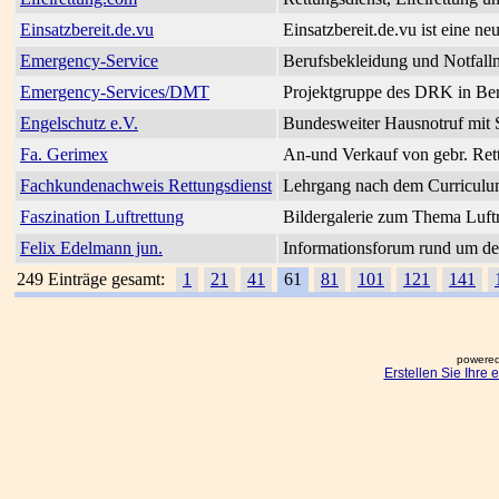
Einsatzbereit.de.vu
Einsatzbereit.de.vu ist eine 
Emergency-Service
Berufsbekleidung und Notfall
Emergency-Services/DMT
Projektgruppe des DRK in Ber
Engelschutz e.V.
Bundesweiter Hausnotruf mit So
Fa. Gerimex
An-und Verkauf von gebr. Re
Fachkundenachweis Rettungsdienst
Lehrgang nach dem Curriculu
Faszination Luftrettung
Bildergalerie zum Thema Luftr
Felix Edelmann jun.
Informationsforum rund um de
249 Einträge gesamt:
1
21
41
61
81
101
121
141
powered
Erstellen Sie Ihre