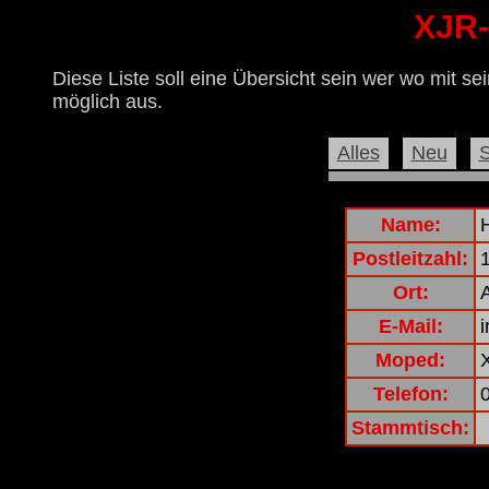
XJR-
Diese Liste soll eine Übersicht sein wer wo mit sein
möglich aus.
Alles
Neu
Name:
Postleitzahl:
Ort:
E-Mail:
Moped:
Telefon:
Stammtisch: