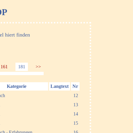
OP
l hiert finden
161
181
>>
Kategorie
Langtext
Nr
uch
12
n
13
n
14
n
15
ch - Erfahrungen
16