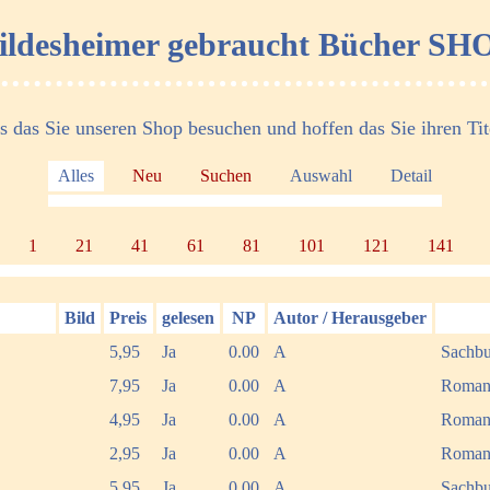
ildesheimer gebraucht Bücher SH
s das Sie unseren Shop besuchen und hoffen das Sie ihren Tite
Alles
Neu
Suchen
Auswahl
Detail
1
21
41
61
81
101
121
141
Bild
Preis
gelesen
NP
Autor / Herausgeber
5,95
Ja
0.00
A
Sachb
7,95
Ja
0.00
A
Roma
4,95
Ja
0.00
A
Roma
2,95
Ja
0.00
A
Roma
5,95
Ja
0.00
A
Sachbu