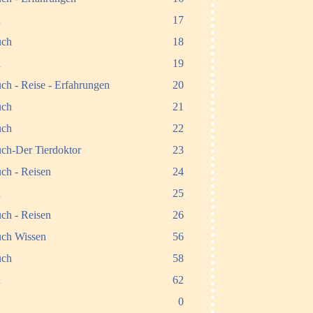
n
17
uch
18
n
19
ch - Reise - Erfahrungen
20
uch
21
uch
22
ch-Der Tierdoktor
23
ch - Reisen
24
n
25
ch - Reisen
26
ch Wissen
56
uch
58
n
62
0