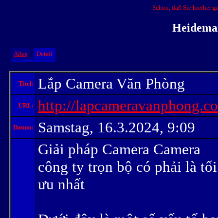
Schön, daß Sie hierher 
Heidema
Alles
Detail
Lắp Camera Văn Phòng
Titel:
http://lapcameravanphong.c
URL:
Samstag, 16.3.2024, 9:09
Datum:
Giải pháp Camera Camera
công ty trọn bộ có phải là tối
ưu nhất