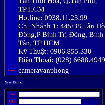
Tân Thới Hòa, Q.Tân Phú,
TP.HCM
Hotline: 0938.11.23.99
Chi Nhánh 1: 445/38 Tân Hò
Đông,P Bình Trị Đông, Bình
Tân, TP HCM
Kỹ Thuật: 0906.855.330
Điện Thoại: (028) 6688.494
cameravanphong
Autor:
Neuer Eintrag:
Titel:
URL: