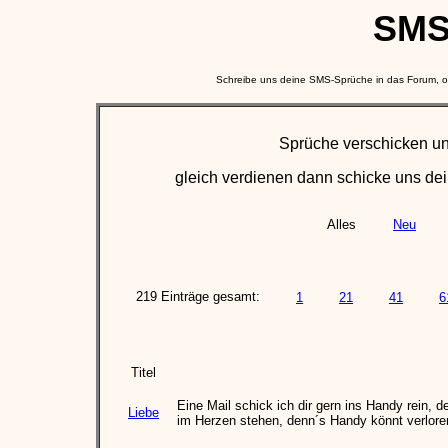
SMS
Schreibe uns deine SMS-Sprüche in das Forum, od
Sprüche verschicken un
gleich verdienen dann schicke uns d
Alles
Neu
219 Einträge gesamt:
1
21
41
6
Titel
Eine Mail schick ich dir gern ins Handy rein, 
Liebe
im Herzen stehen, denn´s Handy könnt verlor