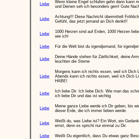
Wenn kleine Engel schlafen gehn dann kann ma
Liebe
und Deinen seh ich besonders gern! Gute Nach
Achtung!!! Diese Nachricht übermittelt Fröhli
Liebe
Gefühl, das jetzt jemand an Dich denkt!!
1000 Herzen sind auf Erden, 1000 Herzen lieb
Liebe
wie ich!
Liebe
Für die Welt bist du irgendjemand, für irgendje
Deine Hände stehen für Zärtlichkeit, deine Ar
Liebe
leuchten die Sterne
Morgens kann ich nichts essen, weil ich Dich L
Liebe
Abends kann ich nichts essen, weil ich Dich
HABE!
Ich liebe Dir. Ich liebe Dich. Wie man das schr
Liebe
ich liebe Dir und das ist wichtig
Meine ganze Liebe werde ich Dir geben, bis wi
Liebe
dieser Erde, die ich immer lieben werde.
Weißt du, was Liebe ist? Ein Wort, ein Gedan
Liebe
ernst, denn es spricht nur einmal zu Dir.
Liebe
Weißt Du eigentlich, dass Du etwas ganz Beso