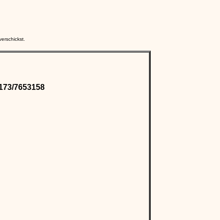
erschickst.
173/7653158