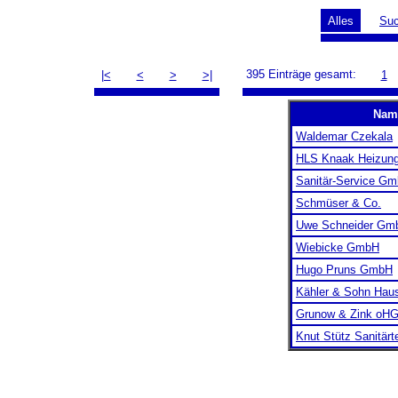
Alles
Su
395 Einträge gesamt:
|<
<
>
>|
1
Nam
Waldemar Czekala
HLS Knaak Heizung-
Sanitär-Service G
Schmüser & Co.
Uwe Schneider Gm
Wiebicke GmbH
Hugo Pruns GmbH
Kähler & Sohn Hau
Grunow & Zink oH
Knut Stütz Sanitär