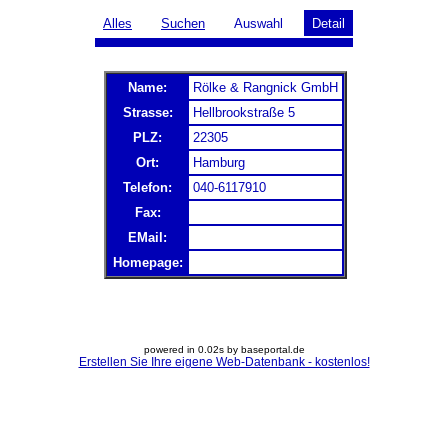
Alles
Suchen
Auswahl
Detail
Name:
Rölke & Rangnick GmbH
Strasse:
Hellbrookstraße 5
PLZ:
22305
Ort:
Hamburg
Telefon:
040-6117910
Fax:
EMail:
Homepage:
powered in 0.02s by baseportal.de
Erstellen Sie Ihre eigene Web-Datenbank - kostenlos!