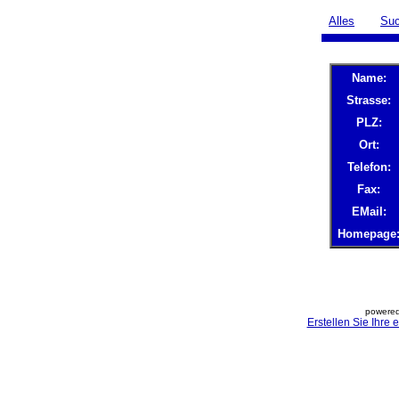
Alles
Su
Name:
Strasse:
PLZ:
Ort:
Telefon:
Fax:
EMail:
Homepage
powered
Erstellen Sie Ihre