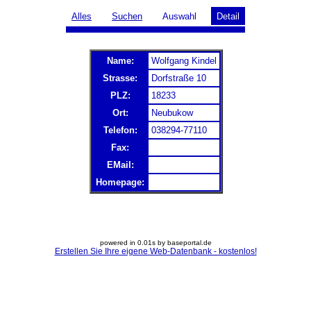
Alles
Suchen
Auswahl
Detail
Name:
Wolfgang Kindel
Strasse:
Dorfstraße 10
PLZ:
18233
Ort:
Neubukow
Telefon:
038294-77110
Fax:
EMail:
Homepage:
powered in 0.01s by baseportal.de
Erstellen Sie Ihre eigene Web-Datenbank - kostenlos!