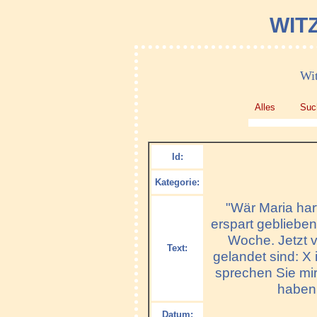
WIT
Wit
Alles
Suc
Id:
Kategorie:
"Wär Maria har
erspart geblieben
Woche. Jetzt v
Text:
gelandet sind: X 
sprechen Sie mir
haben 
Datum: