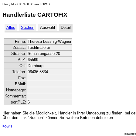
Hier gibt´s CARTOFIX von FOWIS
Händlerliste CARTOFIX
Alles
Suchen
Auswahl
Detail
Firma:
Theresa Lessnig-Wagner
Zusatz:
Textilmalerei
Strasse:
Schulzengasse 20
PLZ:
65599
Ort:
Dornburg
Telefon:
06436-5834
Fax:
EMail:
Homepage:
Kommentar:
sortPLZ:
6
Hier haben Sie die Möglichkeit, Händler in Ihrer Umgebung zu finden, bei de
Über den Link "Suchen" können Sie weitere Kriterien definieren.
FOWIS
powered