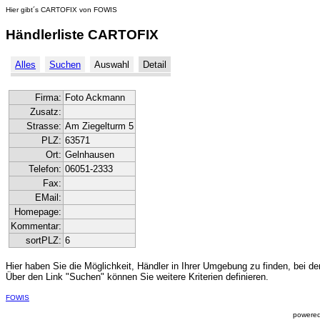
Hier gibt´s CARTOFIX von FOWIS
Händlerliste CARTOFIX
Alles
Suchen
Auswahl
Detail
Firma:
Foto Ackmann
Zusatz:
Strasse:
Am Ziegelturm 5
PLZ:
63571
Ort:
Gelnhausen
Telefon:
06051-2333
Fax:
EMail:
Homepage:
Kommentar:
sortPLZ:
6
Hier haben Sie die Möglichkeit, Händler in Ihrer Umgebung zu finden, bei de
Über den Link "Suchen" können Sie weitere Kriterien definieren.
FOWIS
powered