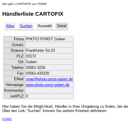
Hier gibt´s CARTOFIX von FOWIS
Händlerliste CARTOFIX
Alles
Suchen
Auswahl
Detail
Firma:
PHOTO PORST Guben
Zusatz:
Strasse:
Frankfurter Str.23
PLZ:
03172
Ort:
Guben
Telefon:
03561-3226
Fax:
03561-433220
EMail:
roger@photo-porst-guben.de
Homepage:
www.photo-porst-guben.de
Kommentar:
sortPLZ:
0
Hier haben Sie die Möglichkeit, Händler in Ihrer Umgebung zu finden, bei de
Über den Link "Suchen" können Sie weitere Kriterien definieren.
FOWIS