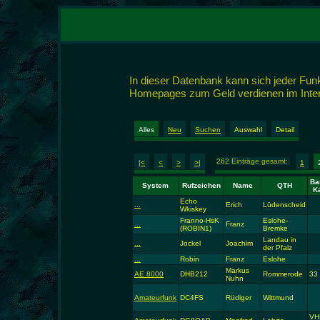
In dieser Datenbank kann sich jeder Fu
Homepages zum Geld verdienen im Intern
Alles
Neu
Suchen
Auswahl
Detail
262 Einträge gesamt:
|<
<
>
>|
1
Ba
System
Rufzeichen
Name
QTH
K
Echo
...
Erich
Lüdenscheid
Wkiskey
Franno-HsK
Eslohe-
...
Franz
(ROBIN1)
Bremke
Landau in
...
Jockel
Joachim
der Pfalz
...
Robin
Franz
Eslohe
Markus
AE 8000
DHB212
Rommerode
33
Nuhn
Amateurfunk
DC4FS
Rüdiger
Wittmund
VH