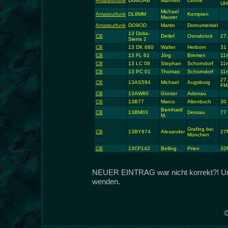
Amateurfunk
DG8OAB
Manfred
Lehrte
UH
Michael
Amateurfunk
DL8MM
Kempten
Maurer
Amateurfunk
DO9OD
Martin
Dornumersiel
13 Delta-
CB
Detlef
Osnabrück
27
Sierra 2
CB
13 DK 680
Walter
Herborn
31
CB
13 FL 61
Jörg
Bremen
11
CB
13 LC 08
Stephan
Schorndorf
11
CB
13 PC 01
Thomas
Schorndorf
11
27
CB
13AS594
Michael
Augsburg
FM
CB
13AW60
Günter
Adenau
CB
13B77
Marco
Altenbuch
30
Bernhard
CB
13BM03
Dessau
77
M.
Grafing bei
CB
13BY974
Alexander
27
München
CB
13CF142
Belling
Prien
32
NEUER EINTRAG war nicht korrekt?! Um d
wenden.