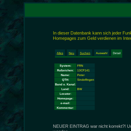
In dieser Datenbank kann sich jeder Fu
Homepages zum Geld verdienen im Intern
Alles
Neu
Suchen
Auswahl
Detail
System:
FRN
Rufzeichen:
13CF141
Name:
Peter
QTH:
Sindelfingen
Band o. Kanal:
Land:
BW
Locator:
Homepage:
e-mail:
Kommentar:
NEUER EINTRAG war nicht korrekt?! Um d