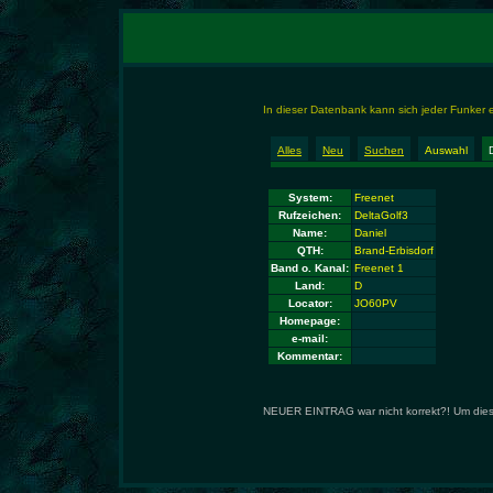
In dieser Datenbank kann sich jeder Funker
Alles
Neu
Suchen
Auswahl
System:
Freenet
Rufzeichen:
DeltaGolf3
Name:
Daniel
QTH:
Brand-Erbisdorf
Band o. Kanal:
Freenet 1
Land:
D
Locator:
JO60PV
Homepage:
e-mail:
Kommentar:
NEUER EINTRAG war nicht korrekt?! Um diese