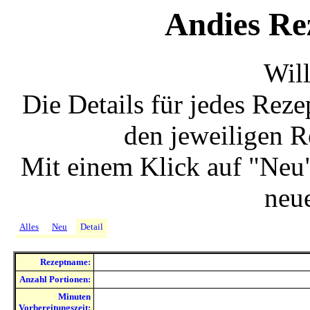
Andies Re
Wil
Die Details für jedes Rez
den jeweiligen R
Mit einem Klick auf "Neu"
neu
Alles
Neu
Detail
Rezeptname:
Anzahl Portionen:
Minuten
Vorbereitungszeit: